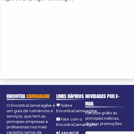
ENCONTRA
CAMARAGIBE
LINKS RÁPIDOS
NOVIDADES POR E-
MAIL
O EncontraCamaragibe é
Sobre
um guia de comércios e
EncontraCamaragibe
Receba grátis as
serviços, que tem as
principais notícias,
Fale com o
principais empresas e
dicas e promoções
EncontraCamaragibe
profissionais nos mais
variados ramos de
ANUNCIE
: