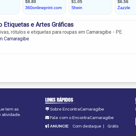
Etiquetas e Artes Gráficas
ivas, rótulos e etiquetas para roupas em Camaragibe - PE.
em Camaragibe
LINKS RÁPIDOS
ue tem as
Sobre EncontraCamaragibe
 atividade.
Fale com o EncontraCamaragibe
ANUNCIE
:
Com destaque
|
Grátis