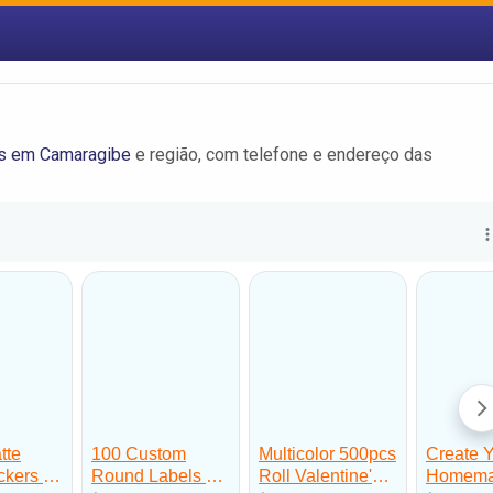
as em Camaragibe
e região, com telefone e endereço das