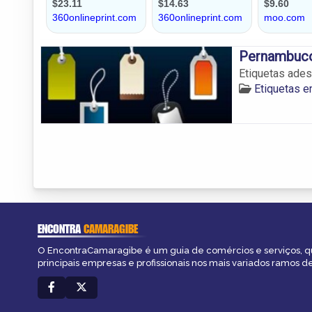
Pernambuco 
Etiquetas ades
Etiquetas 
ENCONTRA
CAMARAGIBE
O EncontraCamaragibe é um guia de comércios e serviços, q
principais empresas e profissionais nos mais variados ramos de