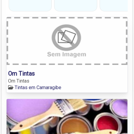
Om Tintas
Om Tintas
Tintas em Camaragibe