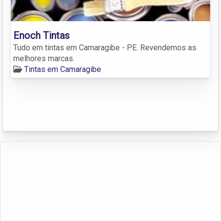
Enoch Tintas
Tudo em tintas em Camaragibe - PE. Revendemos as
melhores marcas.
Tintas em Camaragibe