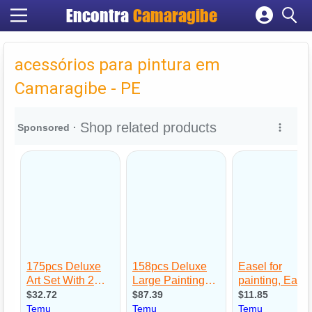
Encontra
Camaragibe
Cadastrar empresa
Fazer login
acessórios para pintura em
Criar conta
Camaragibe - PE