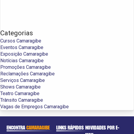
Categorias
Cursos Camaragibe
Eventos Camaragibe
Exposição Camaragibe
Notícias Camaragibe
Promoções Camaragibe
Reclamações Camaragibe
Serviços Camaragibe
Shows Camaragibe
Teatro Camaragibe
Trânsito Camaragibe
Vagas de Empregos Camaragibe
ENCONTRA
CAMARAGIBE
LINKS RÁPIDOS
NOVIDADES POR E-