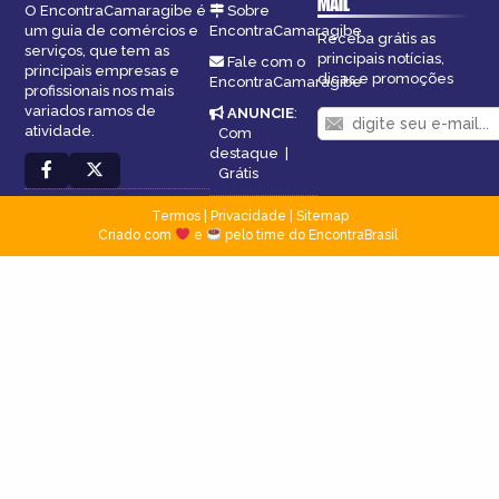
MAIL
O EncontraCamaragibe é
Sobre
um guia de comércios e
EncontraCamaragibe
Receba grátis as
serviços, que tem as
principais notícias,
Fale com o
principais empresas e
dicas e promoções
EncontraCamaragibe
profissionais nos mais
variados ramos de
ANUNCIE
:
atividade.
Com
destaque
|
Grátis
Termos
|
Privacidade
|
Sitemap
Criado com
e
pelo time do EncontraBrasil