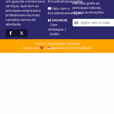
um guia de comércios e
EncontraCamaragibe
Receba grátis as
serviços, que tem as
principais notícias,
Fale com o
principais empresas e
dicas e promoções
EncontraCamaragibe
profissionais nos mais
variados ramos de
ANUNCIE
:
atividade.
Com
destaque
|
Grátis
Termos
|
Privacidade
|
Sitemap
Criado com
e
pelo time do EncontraBrasil