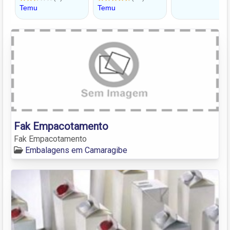
Fak Empacotamento
Fak Empacotamento
Embalagens em Camaragibe