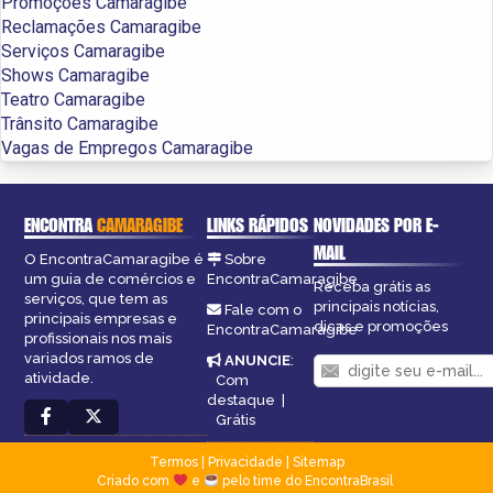
Promoções Camaragibe
Reclamações Camaragibe
Serviços Camaragibe
Shows Camaragibe
Teatro Camaragibe
Trânsito Camaragibe
Vagas de Empregos Camaragibe
ENCONTRA
CAMARAGIBE
LINKS RÁPIDOS
NOVIDADES POR E-
MAIL
O EncontraCamaragibe é
Sobre
um guia de comércios e
EncontraCamaragibe
Receba grátis as
serviços, que tem as
principais notícias,
Fale com o
principais empresas e
dicas e promoções
EncontraCamaragibe
profissionais nos mais
variados ramos de
ANUNCIE
:
atividade.
Com
destaque
|
Grátis
Termos
|
Privacidade
|
Sitemap
Criado com
e
pelo time do EncontraBrasil