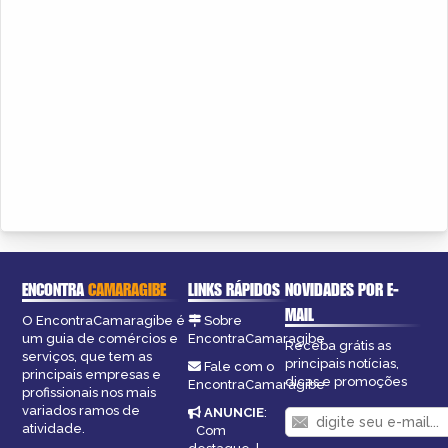
ENCONTRA
CAMARAGIBE
LINKS RÁPIDOS
NOVIDADES POR E-
MAIL
O EncontraCamaragibe é
Sobre
um guia de comércios e
EncontraCamaragibe
Receba grátis as
serviços, que tem as
principais notícias,
Fale com o
principais empresas e
dicas e promoções
EncontraCamaragibe
profissionais nos mais
variados ramos de
ANUNCIE
:
atividade.
Com