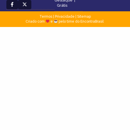
destaque
|
Grátis
Termos
|
Privacidade
|
Sitemap
Criado com
e
pelo time do EncontraBrasil