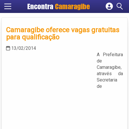
Encontra
Camaragibe
Cadastrar empresa
Fazer login
Camaragibe oferece vagas gratuitas
Criar conta
para qualificação
13/02/2014
A Prefeitura
de
Camaragibe,
através da
Secretaria
de