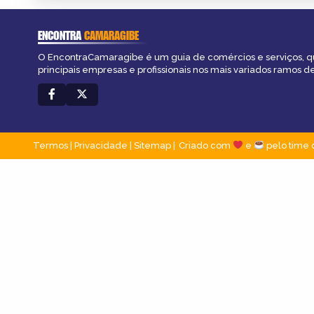
ENCONTRA
CAMARAGIBE
O EncontraCamaragibe é um guia de comércios e serviços, q
principais empresas e profissionais nos mais variados ramos de
Termos
|
Privacidade
|
Sitemap
Criado com
e
pelo time 