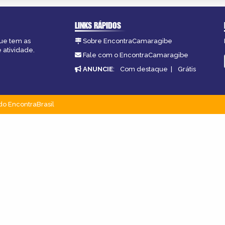
LINKS RÁPIDOS
ue tem as
Sobre EncontraCamaragibe
 atividade.
Fale com o EncontraCamaragibe
ANUNCIE
:
Com destaque
|
Grátis
do EncontraBrasil