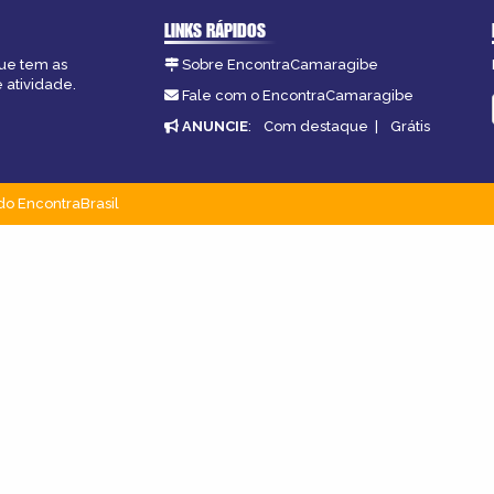
LINKS RÁPIDOS
ue tem as
Sobre EncontraCamaragibe
 atividade.
Fale com o EncontraCamaragibe
ANUNCIE
:
Com destaque
|
Grátis
do EncontraBrasil