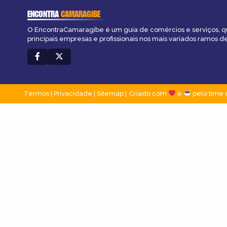
ENCONTRA
CAMARAGIBE
O EncontraCamaragibe é um guia de comércios e serviços, q
principais empresas e profissionais nos mais variados ramos de
Termos
|
Privacidade
|
Sitemap
Criado com
e
pelo time 