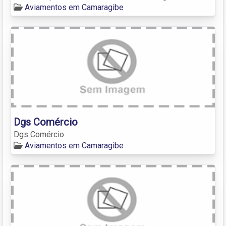
Aviamentos em Camaragibe
Dgs Comércio
Dgs Comércio
Aviamentos em Camaragibe