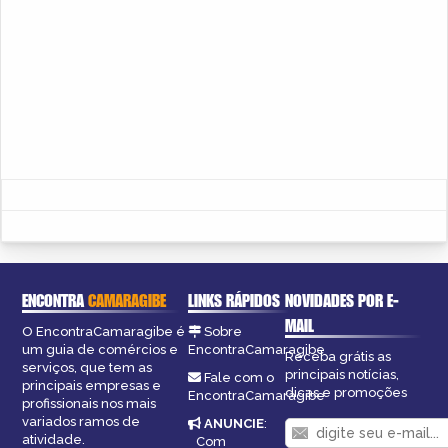
ENCONTRA
CAMARAGIBE
LINKS RÁPIDOS
NOVIDADES POR E-
MAIL
O EncontraCamaragibe é
Sobre
um guia de comércios e
EncontraCamaragibe
Receba grátis as
serviços, que tem as
principais notícias,
Fale com o
principais empresas e
dicas e promoções
EncontraCamaragibe
profissionais nos mais
variados ramos de
ANUNCIE
:
atividade.
Com