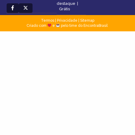
destaque
|
Grátis
Termos
|
Privacidade
|
Sitemap
Criado com
e
pelo time do EncontraBrasil