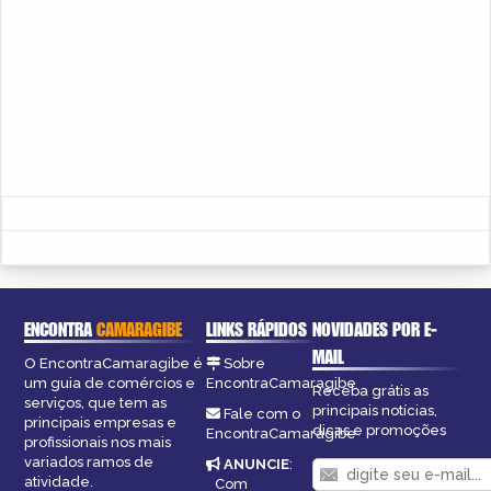
ENCONTRA
CAMARAGIBE
LINKS RÁPIDOS
NOVIDADES POR E-
MAIL
O EncontraCamaragibe é
Sobre
um guia de comércios e
EncontraCamaragibe
Receba grátis as
serviços, que tem as
principais notícias,
Fale com o
principais empresas e
dicas e promoções
EncontraCamaragibe
profissionais nos mais
variados ramos de
ANUNCIE
:
atividade.
Com