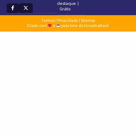
destaque
|
Grátis
Termos
|
Privacidade
|
Sitemap
Criado com
e
pelo time do EncontraBrasil