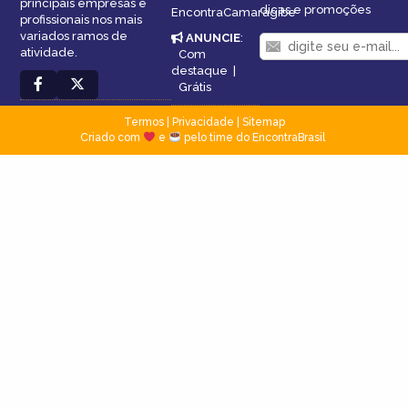
principais empresas e
dicas e promoções
EncontraCamaragibe
profissionais nos mais
variados ramos de
ANUNCIE
:
atividade.
Com
destaque
|
Grátis
Termos
|
Privacidade
|
Sitemap
Criado com
e
pelo time do EncontraBrasil