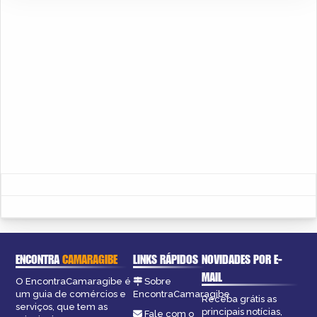
ENCONTRA
CAMARAGIBE
LINKS RÁPIDOS
NOVIDADES POR E-
MAIL
O EncontraCamaragibe é
Sobre
um guia de comércios e
EncontraCamaragibe
Receba grátis as
serviços, que tem as
principais notícias,
Fale com o