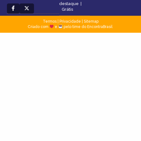
destaque
|
Grátis
Termos
|
Privacidade
|
Sitemap
Criado com
e
pelo time do EncontraBrasil