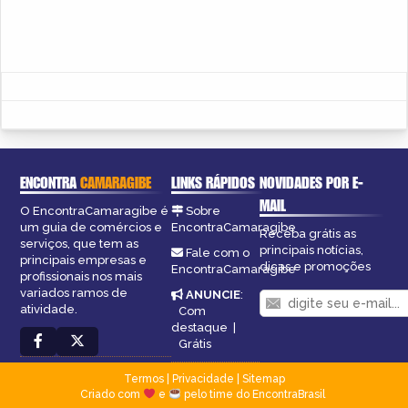
ENCONTRA
CAMARAGIBE
LINKS RÁPIDOS
NOVIDADES POR E-
MAIL
O EncontraCamaragibe é
Sobre
um guia de comércios e
EncontraCamaragibe
Receba grátis as
serviços, que tem as
principais notícias,
Fale com o
principais empresas e
dicas e promoções
EncontraCamaragibe
profissionais nos mais
variados ramos de
ANUNCIE
:
atividade.
Com
destaque
|
Grátis
Termos
|
Privacidade
|
Sitemap
Criado com
e
pelo time do EncontraBrasil