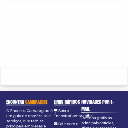
ENCONTRA
CAMARAGIBE
LINKS RÁPIDOS
NOVIDADES POR E-
MAIL
O EncontraCamaragibe é
Sobre
um guia de comércios e
EncontraCamaragibe
Receba grátis as
serviços, que tem as
principais notícias,
Fale com o
principais empresas e