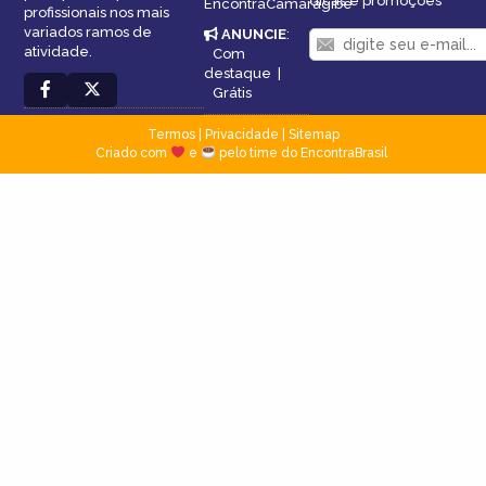
dicas e promoções
EncontraCamaragibe
profissionais nos mais
variados ramos de
ANUNCIE
:
atividade.
Com
destaque
|
Grátis
Termos
|
Privacidade
|
Sitemap
Criado com
e
pelo time do EncontraBrasil