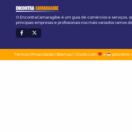
ENCONTRA
CAMARAGIBE
O EncontraCamaragibe é um guia de comércios e serviços, q
principais empresas e profissionais nos mais variados ramos de
Termos
|
Privacidade
|
Sitemap
Criado com
e
pelo time 