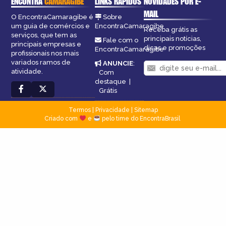
ENCONTRA
CAMARAGIBE
LINKS RÁPIDOS
NOVIDADES POR E-
MAIL
O EncontraCamaragibe é
Sobre
um guia de comércios e
EncontraCamaragibe
Receba grátis as
serviços, que tem as
principais notícias,
Fale com o
principais empresas e
dicas e promoções
EncontraCamaragibe
profissionais nos mais
variados ramos de
ANUNCIE
:
atividade.
Com
destaque
|
Grátis
Termos
|
Privacidade
|
Sitemap
Criado com
e
pelo time do EncontraBrasil