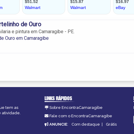
telinho de Ouro
ilaria e pintura em Camaragibe - PE.
 de Ouro em Camaragibe
LINKS RÁPIDOS
ue tem as
Sobre EncontraCamaragibe
 atividade.
Fale com o EncontraCamaragibe
ANUNCIE
:
Com destaque
|
Grátis