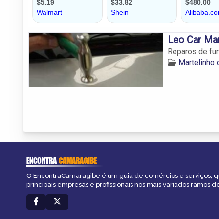
Leo Car Mar
Reparos de fun
Martelinho
ENCONTRA
CAMARAGIBE
O EncontraCamaragibe é um guia de comércios e serviços, q
principais empresas e profissionais nos mais variados ramos de