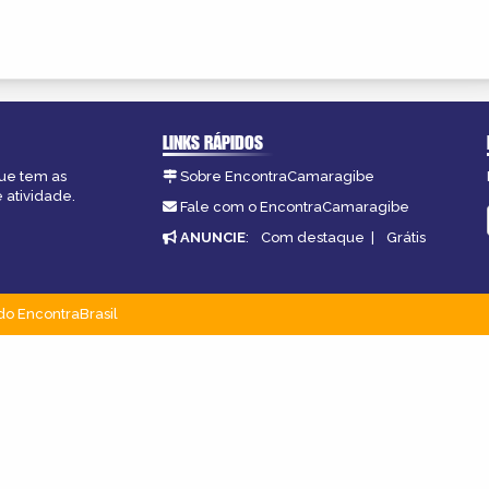
LINKS RÁPIDOS
ue tem as
Sobre EncontraCamaragibe
 atividade.
Fale com o EncontraCamaragibe
ANUNCIE
:
Com destaque
|
Grátis
do EncontraBrasil