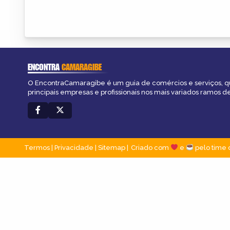
ENCONTRA
CAMARAGIBE
O EncontraCamaragibe é um guia de comércios e serviços, q
principais empresas e profissionais nos mais variados ramos de
Termos
|
Privacidade
|
Sitemap
Criado com
e
pelo time 