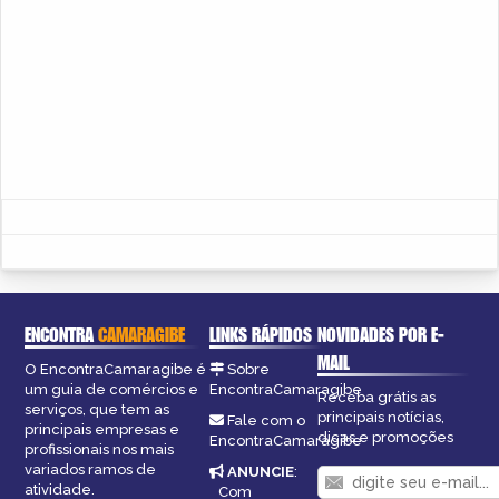
ENCONTRA
CAMARAGIBE
LINKS RÁPIDOS
NOVIDADES POR E-
MAIL
O EncontraCamaragibe é
Sobre
um guia de comércios e
EncontraCamaragibe
Receba grátis as
serviços, que tem as
principais notícias,
Fale com o
principais empresas e
dicas e promoções
EncontraCamaragibe
profissionais nos mais
variados ramos de
ANUNCIE
:
atividade.
Com