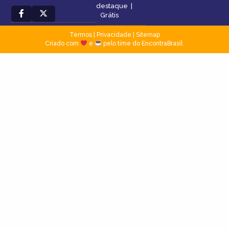
destaque
|
Grátis
Termos
|
Privacidade
|
Sitemap
Criado com
e
pelo time do EncontraBrasil