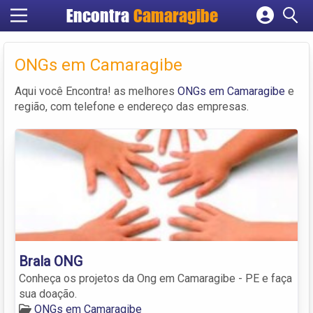
Encontra
Camaragibe
Cadastrar empresa
Fazer login
ONGs em Camaragibe
Criar conta
Aqui você Encontra! as melhores
ONGs em Camaragibe
e
região, com telefone e endereço das empresas.
Brala ONG
Conheça os projetos da Ong em Camaragibe - PE e faça
sua doação.
ONGs em Camaragibe