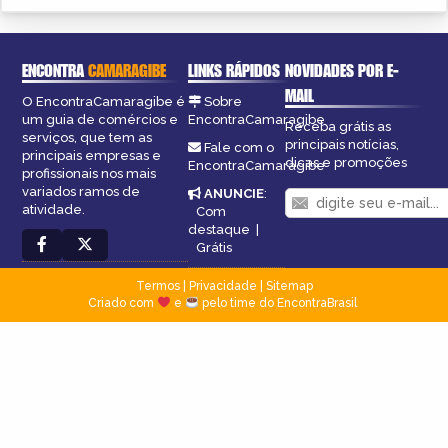
ENCONTRA
CAMARAGIBE
LINKS RÁPIDOS
NOVIDADES POR E-
MAIL
O EncontraCamaragibe é
Sobre
um guia de comércios e
EncontraCamaragibe
Receba grátis as
serviços, que tem as
principais notícias,
Fale com o
principais empresas e
dicas e promoções
EncontraCamaragibe
profissionais nos mais
variados ramos de
ANUNCIE
:
atividade.
Com
destaque
|
Grátis
Termos
|
Privacidade
|
Sitemap
Criado com
e
pelo time do EncontraBrasil