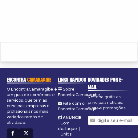
ENCONTRA
CAMARAGIBE
LINKS RÁPIDOS
NOVIDADES POR E-
MAIL
O EncontraCamaragibe é
Sobre
um guia de comércios e
EncontraCamaragibe
Receba grátis as
serviços, que tem as
principais notícias,
Fale com o
principais empresas e
dicas e promoções
EncontraCamaragibe
profissionais nos mais
variados ramos de
ANUNCIE
:
atividade.
Com
destaque
|
Grátis