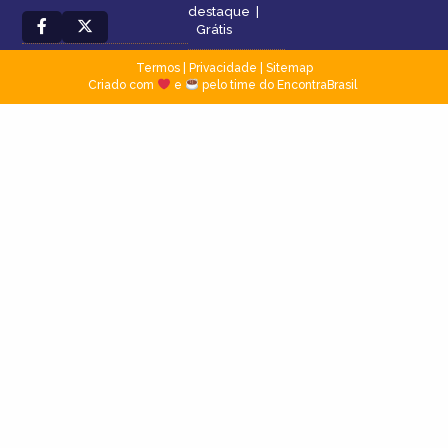
destaque
|
Grátis
Termos
|
Privacidade
|
Sitemap
Criado com
e
pelo time do EncontraBrasil