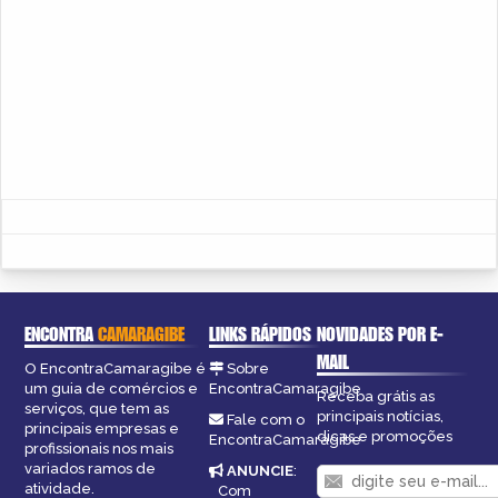
ENCONTRA
CAMARAGIBE
LINKS RÁPIDOS
NOVIDADES POR E-
MAIL
O EncontraCamaragibe é
Sobre
um guia de comércios e
EncontraCamaragibe
Receba grátis as
serviços, que tem as
principais notícias,
Fale com o
principais empresas e
dicas e promoções
EncontraCamaragibe
profissionais nos mais
variados ramos de
ANUNCIE
:
atividade.
Com