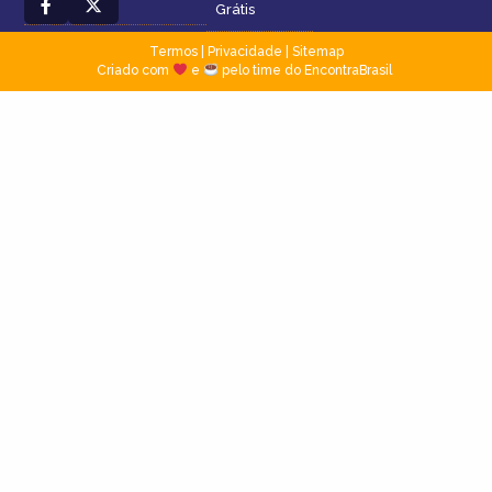
Grátis
Termos
|
Privacidade
|
Sitemap
Criado com
e
pelo time do EncontraBrasil