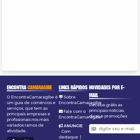
ENCONTRA
CAMARAGIBE
LINKS RÁPIDOS
NOVIDADES POR E-
MAIL
O EncontraCamaragibe é
Sobre
um guia de comércios e
EncontraCamaragibe
Receba grátis as
serviços, que tem as
principais notícias,
Fale com o
principais empresas e
dicas e promoções
EncontraCamaragibe
profissionais nos mais
variados ramos de
ANUNCIE
:
atividade.
Com
destaque
|