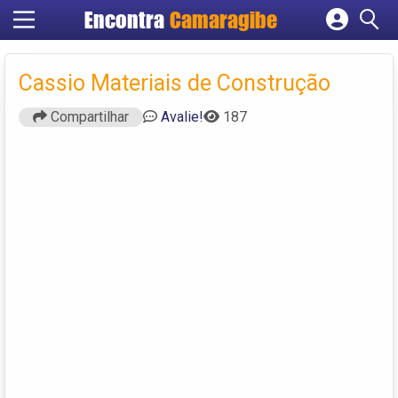
Encontra
Camaragibe
Cadastrar empresa
Fazer login
Cassio Materiais de Construção
Criar conta
Compartilhar
Avalie!
187