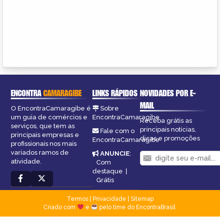
ENCONTRA
CAMARAGIBE
LINKS RÁPIDOS
NOVIDADES POR E-
MAIL
O EncontraCamaragibe é
Sobre
um guia de comércios e
EncontraCamaragibe
Receba grátis as
serviços, que tem as
principais notícias,
Fale com o
principais empresas e
dicas e promoções
EncontraCamaragibe
profissionais nos mais
variados ramos de
ANUNCIE
:
atividade.
Com
destaque
|
Grátis
Termos
|
Privacidade
|
Sitemap
Criado com
e
pelo time do EncontraBrasil