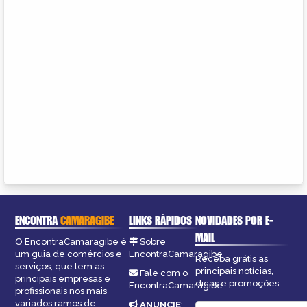
ENCONTRA
CAMARAGIBE
LINKS RÁPIDOS
NOVIDADES POR E-
MAIL
O EncontraCamaragibe é
Sobre
um guia de comércios e
EncontraCamaragibe
Receba grátis as
serviços, que tem as
principais notícias,
Fale com o
principais empresas e
dicas e promoções
EncontraCamaragibe
profissionais nos mais
variados ramos de
ANUNCIE
: