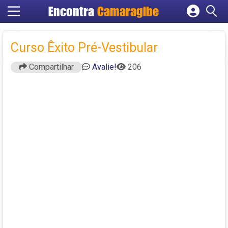
Encontra
Camaragibe
Cadastrar empresa
Fazer login
Curso Êxito Pré-Vestibular
Criar conta
Compartilhar
Avalie!
206