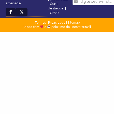
atividade.
Com
destaque
|
Grátis
Termos
|
Privacidade
|
Sitemap
Criado com
e
pelo time do EncontraBrasil