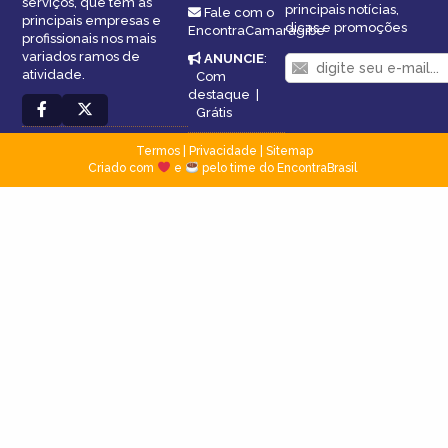
serviços, que tem as
principais notícias,
Fale com o
principais empresas e
dicas e promoções
EncontraCamaragibe
profissionais nos mais
variados ramos de
ANUNCIE
:
atividade.
Com
destaque
|
Grátis
Termos
|
Privacidade
|
Sitemap
Criado com
e
pelo time do EncontraBrasil