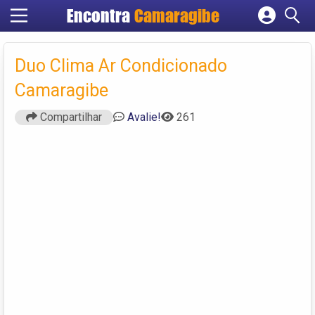
Encontra
Camaragibe
Cadastrar empresa
Fazer login
Duo Clima Ar Condicionado
Criar conta
Camaragibe
Compartilhar
Avalie!
261