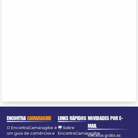
ENCONTRA
CAMARAGIBE
LINKS RÁPIDOS
NOVIDADES POR E-
MAIL
O EncontraCamaragibe é
Sobre
um guia de comércios e
EncontraCamaragibe
Receba grátis as