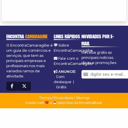
ENCONTRA
CAMARAGIBE
LINKS RÁPIDOS
NOVIDADES POR E-
MAIL
O EncontraCamaragibe é
Sobre
um guia de comércios e
EncontraCamaragibe
Receba grátis as
serviços, que tem as
principais notícias,
Fale com o
principais empresas e
dicas e promoções
EncontraCamaragibe
profissionais nos mais
variados ramos de
ANUNCIE
:
atividade.
Com
destaque
|
Grátis
Termos
|
Privacidade
|
Sitemap
Criado com
e
pelo time do EncontraBrasil