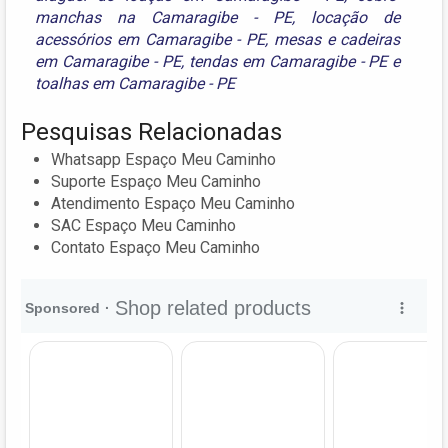
manchas na Camaragibe - PE
,
locação de
acessórios em Camaragibe - PE
,
mesas e cadeiras
em Camaragibe - PE
,
tendas em Camaragibe - PE
e
toalhas em Camaragibe - PE
Pesquisas Relacionadas
Whatsapp Espaço Meu Caminho
Suporte Espaço Meu Caminho
Atendimento Espaço Meu Caminho
SAC Espaço Meu Caminho
Contato Espaço Meu Caminho