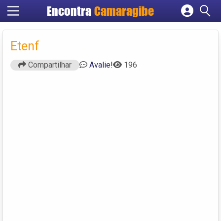
Encontra
Camaragibe
Cadastrar empresa
Fazer login
Etenf
Criar conta
Compartilhar
Avalie!
196