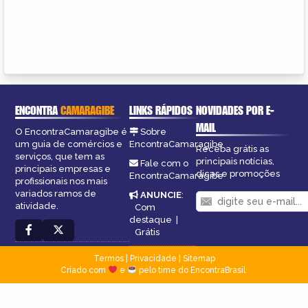
ENCONTRA
CAMARAGIBE
LINKS RÁPIDOS
NOVIDADES POR E-
MAIL
O EncontraCamaragibe é
Sobre
um guia de comércios e
EncontraCamaragibe
Receba grátis as
serviços, que tem as
principais notícias,
Fale com o
principais empresas e
dicas e promoções
EncontraCamaragibe
profissionais nos mais
variados ramos de
ANUNCIE
:
atividade.
Com
destaque
|
Grátis
Termos
|
Privacidade
|
Sitemap
Criado com
e
pelo time do EncontraBrasil