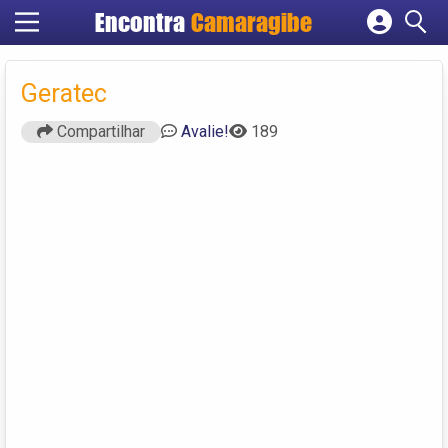
Encontra
Camaragibe
Cadastrar empresa
Fazer login
Geratec
Criar conta
Compartilhar
Avalie!
189