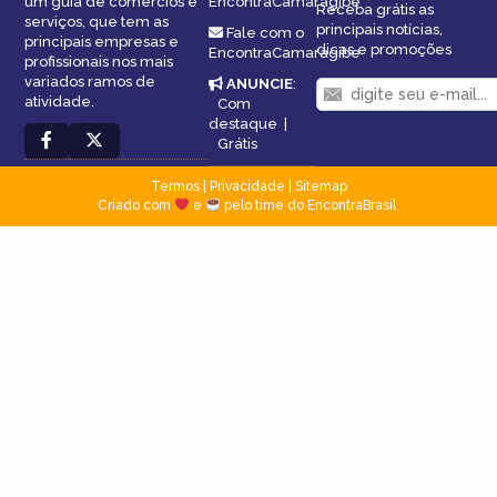
um guia de comércios e
EncontraCamaragibe
Receba grátis as
serviços, que tem as
principais notícias,
Fale com o
principais empresas e
dicas e promoções
EncontraCamaragibe
profissionais nos mais
variados ramos de
ANUNCIE
:
atividade.
Com
destaque
|
Grátis
Termos
|
Privacidade
|
Sitemap
Criado com
e
pelo time do EncontraBrasil