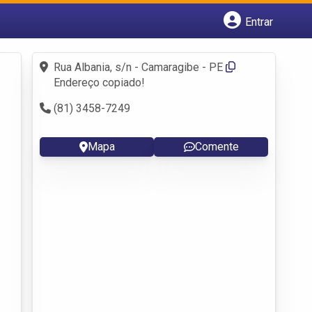
Entrar
Cadastrar empresa
Fazer login
Rua Albania, s/n - Camaragibe - PE
Criar conta
Endereço copiado!
(81) 3458-7249
Mapa
Comente