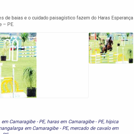
ões de baias e o cuidado paisagístico fazem do Haras Esperança
e – PE.
a em Camaragibe - PE
,
haras em Camaragibe - PE
,
hípica
angalarga em Camaragibe - PE
,
mercado de cavalo em