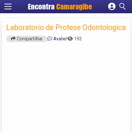
Encontra
Camaragibe
Cadastrar empresa
Fazer login
Laboratorio de Protese Odontologica
Criar conta
Compartilhar
Avalie!
192