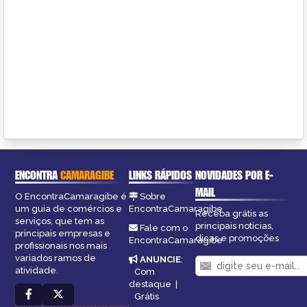
ENCONTRA
CAMARAGIBE
LINKS RÁPIDOS
NOVIDADES POR E-
MAIL
O EncontraCamaragibe é
Sobre
um guia de comércios e
EncontraCamaragibe
Receba grátis as
serviços, que tem as
principais notícias,
Fale com o
principais empresas e
dicas e promoções
EncontraCamaragibe
profissionais nos mais
variados ramos de
ANUNCIE
:
atividade.
Com
destaque
|
Grátis