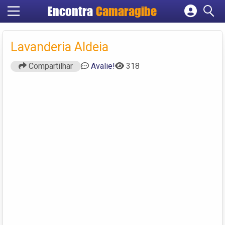
Encontra
Camaragibe
Cadastrar empresa
Fazer login
Lavanderia Aldeia
Criar conta
Compartilhar
Avalie!
318