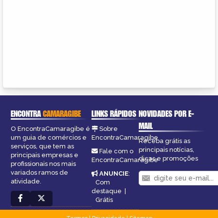
ENCONTRA
CAMARAGIBE
LINKS RÁPIDOS
NOVIDADES POR E-
MAIL
O EncontraCamaragibe é
Sobre
um guia de comércios e
EncontraCamaragibe
Receba grátis as
serviços, que tem as
principais notícias,
Fale com o
principais empresas e
dicas e promoções
EncontraCamaragibe
profissionais nos mais
variados ramos de
ANUNCIE
:
atividade.
Com
destaque
|
Grátis