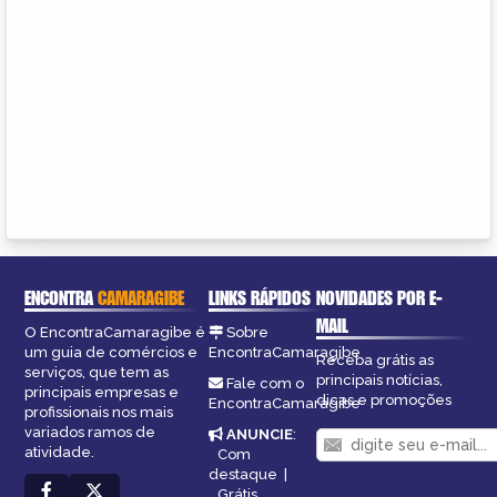
ENCONTRA
CAMARAGIBE
LINKS RÁPIDOS
NOVIDADES POR E-
MAIL
O EncontraCamaragibe é
Sobre
um guia de comércios e
EncontraCamaragibe
Receba grátis as
serviços, que tem as
principais notícias,
Fale com o
principais empresas e
dicas e promoções
EncontraCamaragibe
profissionais nos mais
variados ramos de
ANUNCIE
:
atividade.
Com
destaque
|
Grátis