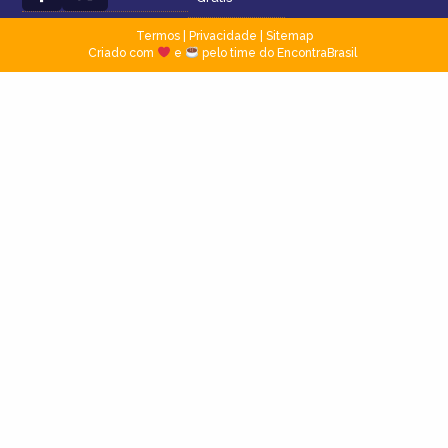
Termos
|
Privacidade
|
Sitemap
Criado com
e
pelo time do EncontraBrasil