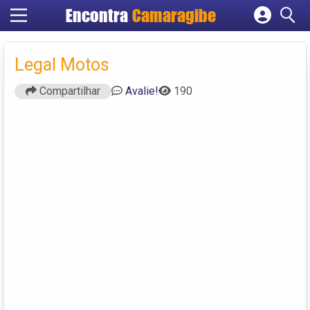
Encontra
Camaragibe
Cadastrar empresa
Fazer login
Legal Motos
Criar conta
Compartilhar
Avalie!
190