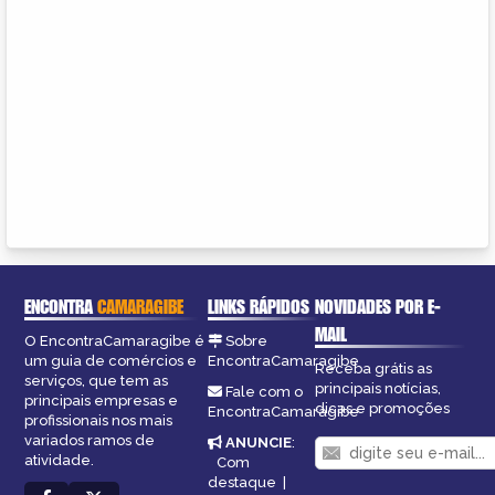
ENCONTRA
CAMARAGIBE
LINKS RÁPIDOS
NOVIDADES POR E-
MAIL
O EncontraCamaragibe é
Sobre
um guia de comércios e
EncontraCamaragibe
Receba grátis as
serviços, que tem as
principais notícias,
Fale com o
principais empresas e
dicas e promoções
EncontraCamaragibe
profissionais nos mais
variados ramos de
ANUNCIE
:
atividade.
Com
destaque
|