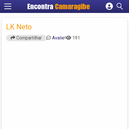
Encontra
Camaragibe
Cadastrar empresa
Fazer login
LK Neto
Criar conta
Compartilhar
Avalie!
191