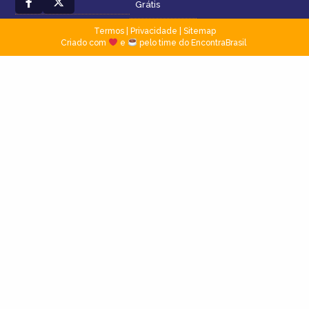
Grátis
Termos
|
Privacidade
|
Sitemap
Criado com
e
pelo time do EncontraBrasil