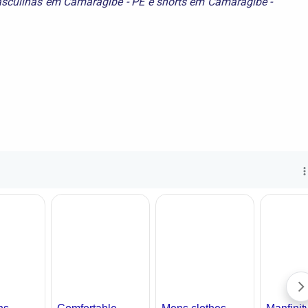
sculinas em Camaragibe - PE
e
shorts em Camaragibe -