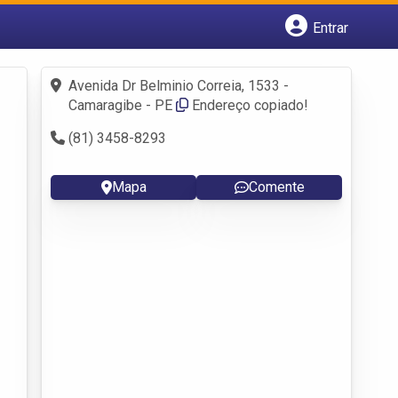
Entrar
Cadastrar empresa
Fazer login
Avenida Dr Belminio Correia, 1533 -
Criar conta
Camaragibe - PE
Endereço copiado!
(81) 3458-8293
Mapa
Comente