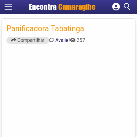
Encontra
Camaragibe
Cadastrar empresa
Fazer login
Panificadora Tabatinga
Criar conta
Compartilhar
Avalie!
257