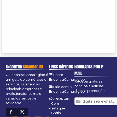
ENCONTRA
CAMARAGIBE
LINKS RÁPIDOS
NOVIDADES POR E-
MAIL
O EncontraCamaragibe é
Sobre
um guia de comércios e
EncontraCamaragibe
Receba grátis as
serviços, que tem as
principais notícias,
Fale com o
principais empresas e
dicas e promoções
EncontraCamaragibe
profissionais nos mais
variados ramos de
ANUNCIE
:
atividade.
Com
destaque
|
Grátis