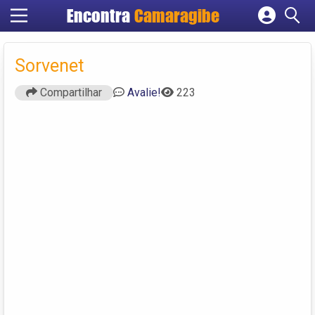
Encontra
Camaragibe
Cadastrar empresa
Fazer login
Sorvenet
Criar conta
Compartilhar
Avalie!
223