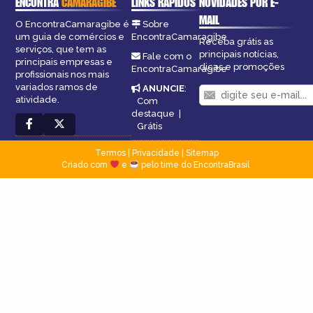
ENCONTRA
CAMARAGIBE
LINKS RÁPIDOS
NOVIDADES POR E-
MAIL
O EncontraCamaragibe é
Sobre
um guia de comércios e
EncontraCamaragibe
Receba grátis as
serviços, que tem as
principais notícias,
Fale com o
principais empresas e
dicas e promoções
EncontraCamaragibe
profissionais nos mais
variados ramos de
ANUNCIE
:
atividade.
Com
destaque
|
Grátis
Termos
|
Privacidade
|
Sitemap
Criado com
e
pelo time do EncontraBrasil