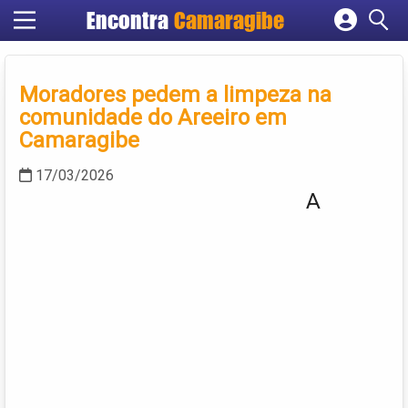
Encontra
Camaragibe
Cadastrar empresa
Fazer login
Moradores pedem a limpeza na
Criar conta
comunidade do Areeiro em
Camaragibe
17/03/2026
A