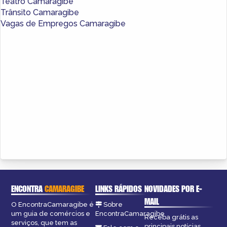
Teatro Camaragibe
Trânsito Camaragibe
Vagas de Empregos Camaragibe
ENCONTRA
CAMARAGIBE
LINKS RÁPIDOS
NOVIDADES POR E-
MAIL
O EncontraCamaragibe é
Sobre
um guia de comércios e
EncontraCamaragibe
Receba grátis as
serviços, que tem as
principais notícias,