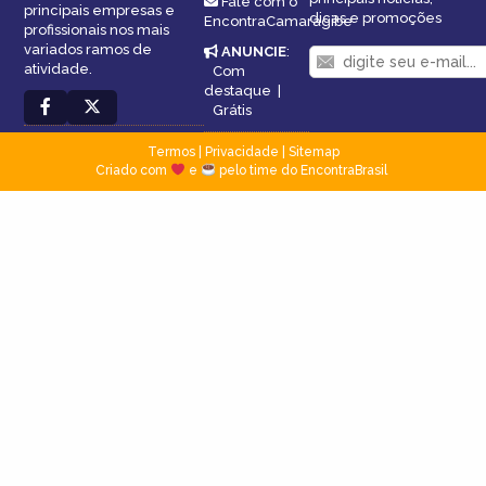
Fale com o
principais empresas e
dicas e promoções
EncontraCamaragibe
profissionais nos mais
variados ramos de
ANUNCIE
:
atividade.
Com
destaque
|
Grátis
Termos
|
Privacidade
|
Sitemap
Criado com
e
pelo time do EncontraBrasil