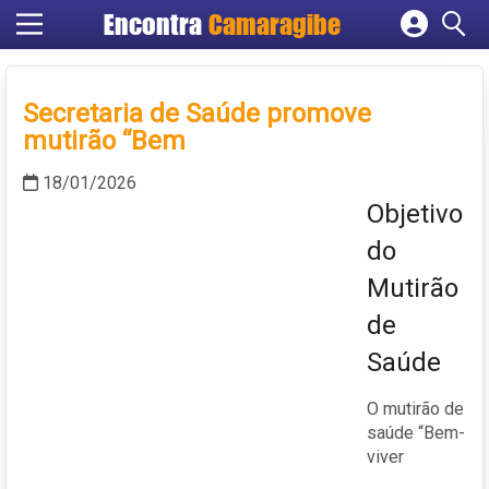
Encontra
Camaragibe
Cadastrar empresa
Fazer login
Secretaria de Saúde promove
Criar conta
mutirão “Bem
18/01/2026
Objetivo
do
Mutirão
de
Saúde
O mutirão de
saúde “Bem-
viver