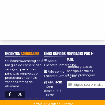
ENCONTRA
CAMARAGIBE
LINKS RÁPIDOS
NOVIDADES POR E-
MAIL
O EncontraCamaragibe é
Sobre
um guia de comércios e
EncontraCamaragibe
Receba grátis as
serviços, que tem as
principais notícias,
Fale com o
principais empresas e
dicas e promoções
EncontraCamaragibe
profissionais nos mais
variados ramos de
ANUNCIE
:
atividade.
Com
destaque
|
Grátis
Termos
|
Privacidade
|
Sitemap