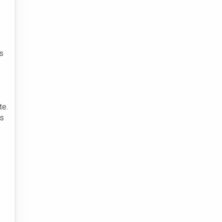
s
te.
is