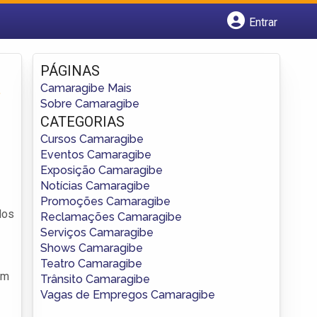
Entrar
Cadastrar empresa
Fazer login
PÁGINAS
Criar conta
a
Camaragibe Mais
Sobre Camaragibe
CATEGORIAS
Cursos Camaragibe
Eventos Camaragibe
Exposição Camaragibe
Notícias Camaragibe
Promoções Camaragibe
dos
Reclamações Camaragibe
Serviços Camaragibe
Shows Camaragibe
Teatro Camaragibe
em
Trânsito Camaragibe
Vagas de Empregos Camaragibe