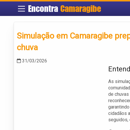
Encontra
Camaragibe
Simulação em Camaragibe prep
chuva
31/03/2026
Entend
As simula
comunidad
de chuvas 
reconhecer
garantindo
cidadãos 
seguidos, 