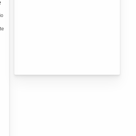
e
io
te