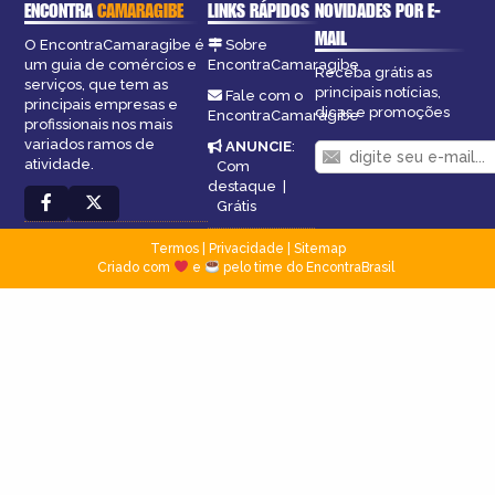
ENCONTRA
CAMARAGIBE
LINKS RÁPIDOS
NOVIDADES POR E-
MAIL
O EncontraCamaragibe é
Sobre
um guia de comércios e
EncontraCamaragibe
Receba grátis as
serviços, que tem as
principais notícias,
Fale com o
principais empresas e
dicas e promoções
EncontraCamaragibe
profissionais nos mais
variados ramos de
ANUNCIE
:
atividade.
Com
destaque
|
Grátis
Termos
|
Privacidade
|
Sitemap
Criado com
e
pelo time do EncontraBrasil