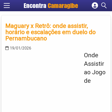
Encontra
Camaragibe
Cadastrar empresa
Fazer login
Maguary x Retrô: onde assistir,
Criar conta
horário e escalações em duelo do
Pernambucano
19/01/2026
Onde
Assistir
ao Jogo
de